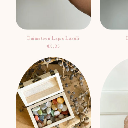
Duimsteen Lapis Lazuli
Normale
€6,95
prijs