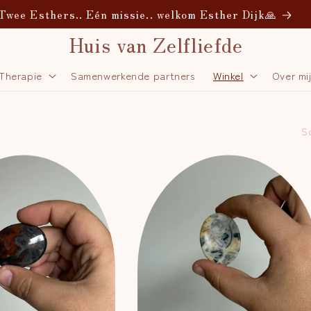
Twee Esthers.. Eén missie.. welkom Esther Dijk🙏
Huis van Zelfliefde
 Therapie
Samenwerkende partners
Winkel
Over mi
S