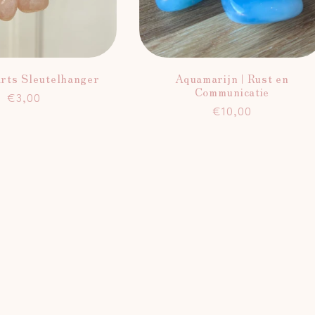
rts Sleutelhanger
Aquamarijn | Rust en
Communicatie
Normale
€3,00
Normale
€10,00
prijs
prijs