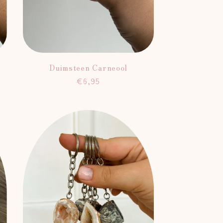
Duimsteen Carneool
Normale
€6,95
prijs