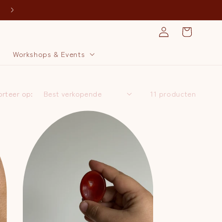
Inloggen
Winkelwagen
j
Workshops & Events
orteer op:
11 producten