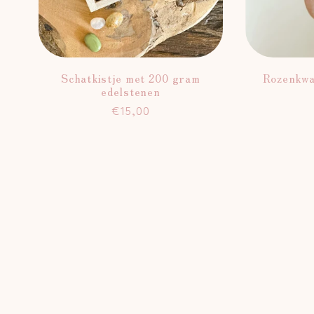
Schatkistje met 200 gram
Rozenkwa
edelstenen
Normale
€15,00
prijs