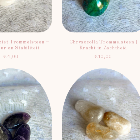
niet Trommelsteen –
Chrysocolla Trommelsteen |
ur en Stabiliteit
Kracht in Zachtheid
Normale
€4,00
Normale
€10,00
prijs
prijs