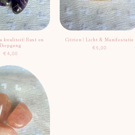
 kwaliteit| Rust en
Citrien | Licht & Manifestatie
Diepgang
Normale
€6,00
Normale
€4,00
prijs
prijs