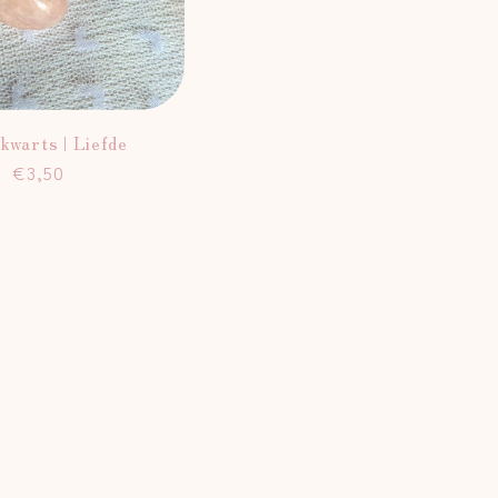
kwarts | Liefde
Normale
€3,50
prijs