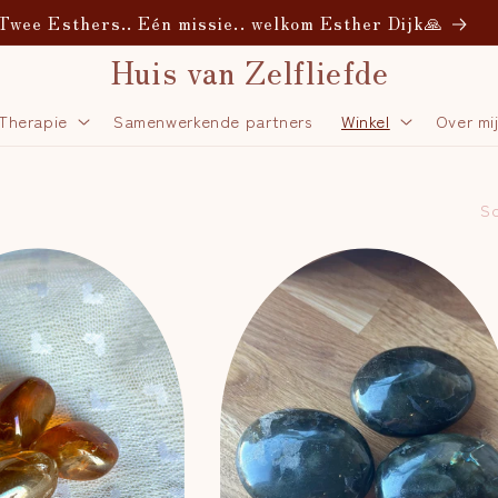
udio Verdandi Creative - Unique Handmade Ceramics
Huis van Zelfliefde
 Therapie
Samenwerkende partners
Winkel
Over mi
So