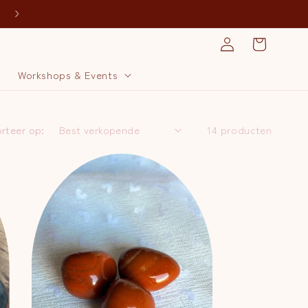
Spaar voor een gratis massage!
Inloggen
Winkelwagen
j
Workshops & Events
rteer op:
14 producten