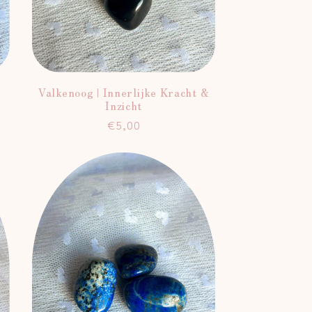
Valkenoog | Innerlijke Kracht &
Inzicht
Normale
€5,00
prijs