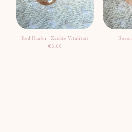
Red Healer | Zachte Vitaliteit
Rozen
Normale
€5,00
prijs