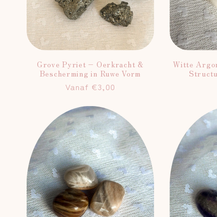
Grove Pyriet – Oerkracht &
Witte Argo
Bescherming in Ruwe Vorm
Structu
Normale
Vanaf €3,00
prijs