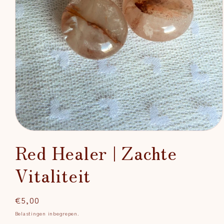
Media
1
Red Healer | Zachte
openen
in
modaal
Vitaliteit
Normale
€5,00
prijs
Belastingen inbegrepen.