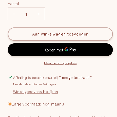
Aantal
Aantal
Aantal
Aantal
verlagen
verhogen
voor
voor
Red
Aan winkelwagen toevoegen
Red
Healer
Healer
|
|
Zachte
Zachte
Vitaliteit
Vitaliteit
Meer betalingsopties
Afhaling is beschikbaar bij
Tinnegieterstraat 7
Meestal klaar binnen 2-4 dagen
Winkelgegevens bekijken
Lage voorraad: nog maar 3