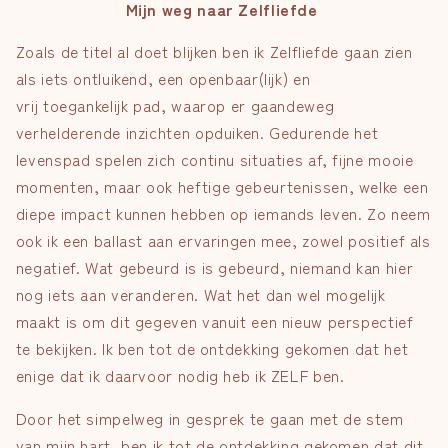
Mijn weg naar Zelfliefde
Zoals de titel al doet blijken
ben
ik Zelfliefde
gaan zien
als iets ontluikend, een openbaar(lijk) en
vrij
toegankelijk
pad
,
waar
op
er
gaande
weg
verhelderende
inzichten opduiken
. Gedurende het
levenspad
spelen zich continu
situaties af, fijne mooie
momenten, maar ook heftige gebeurtenissen, welke een
diepe impact kunnen hebben op iemands leven.
Zo neem
ook ik een ballast aan ervaringen mee, zowel positief als
negatief. Wat gebeurd is is gebeurd, niemand kan hier
nog iets aan veranderen. Wat het dan wel mogelijk
maakt is om dit gegeven vanuit een nieuw perspectief
te bekijken. Ik ben tot de ontdekking gekomen dat het
enige dat ik daarvoor nodig heb ik ZELF ben.
Door het simpelweg in gesprek te gaan met de stem
van mijn hart, ben ik tot de ontdekking gekomen dat dit