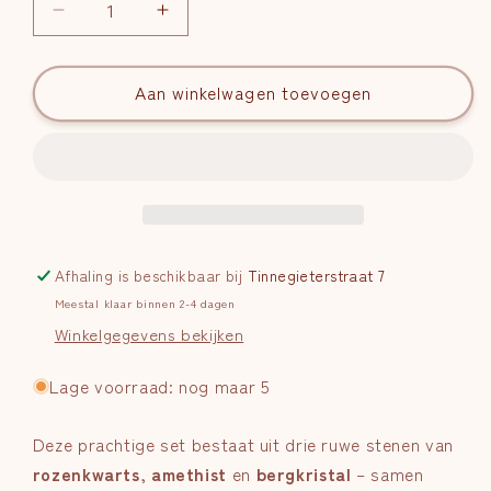
Aantal
Aantal
verlagen
verhogen
voor
voor
Gouden
Aan winkelwagen toevoegen
Gouden
Driehoek
Driehoek
|
|
Ruw
Ruw
Afhaling is beschikbaar bij
Tinnegieterstraat 7
Meestal klaar binnen 2-4 dagen
Winkelgegevens bekijken
Lage voorraad: nog maar 5
Deze prachtige set bestaat uit drie ruwe stenen van
rozenkwarts
,
amethist
en
bergkristal
– samen