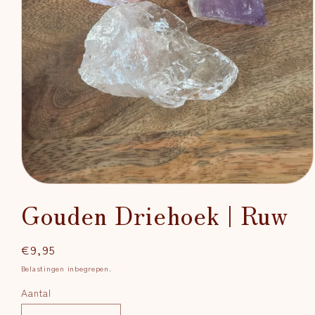
Media
1
Gouden Driehoek | Ruw
openen
in
modaal
Normale
€9,95
prijs
Belastingen inbegrepen.
Aantal
Aantal