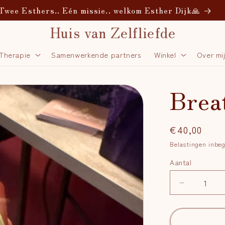
Twee Esthers.. Eén missie.. welkom Esther Dijk🙏
Huis van Zelfliefde
 Therapie
Samenwerkende partners
Winkel
Over mi
Brea
Normale
€40,00
prijs
Belastingen inbe
Aantal
Aantal
Aantal
verlagen
voor
Breath