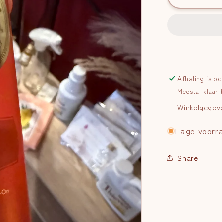
again
Afhaling is b
Meestal klaar
Winkelgegev
Lage voorr
Share