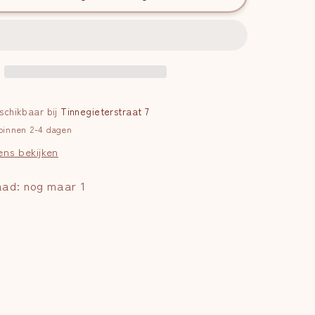
again
eschikbaar bij
Tinnegieterstraat 7
 binnen 2-4 dagen
ens bekijken
aad: nog maar 1