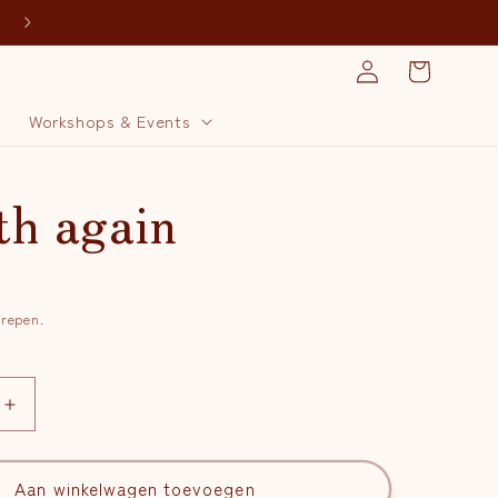
Inloggen
Winkelwagen
j
Workshops & Events
th again
grepen.
Aantal
verhogen
voor
Breath
Aan winkelwagen toevoegen