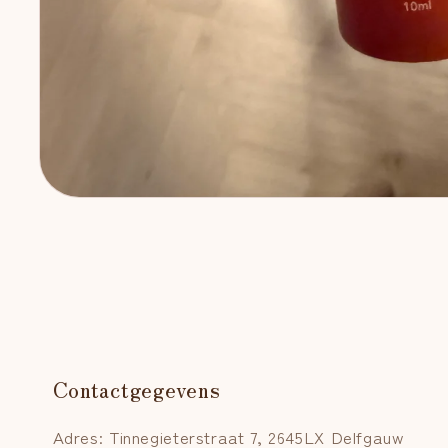
Media
1
openen
in
modaal
Contactgegevens
Adres: Tinnegieterstraat 7, 2645LX Delfgauw