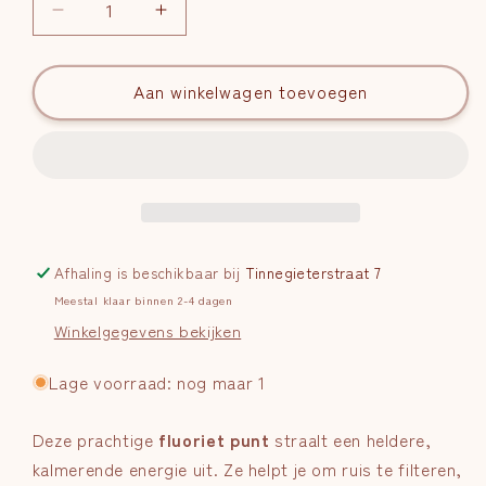
Aantal
Aantal
verlagen
verhogen
voor
voor
Fluoriet
Aan winkelwagen toevoegen
Fluoriet
Punt
Punt
|
|
Nr.
Nr.
3
3
Afhaling is beschikbaar bij
Tinnegieterstraat 7
Meestal klaar binnen 2-4 dagen
Winkelgegevens bekijken
Lage voorraad: nog maar 1
Deze prachtige
fluoriet punt
straalt een heldere,
kalmerende energie uit. Ze helpt je om ruis te filteren,