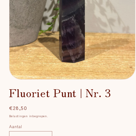
Media
1
Fluoriet Punt | Nr. 3
openen
in
modaal
Normale
€28,50
prijs
Belastingen inbegrepen.
Aantal
Aantal