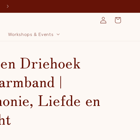
Spaar voor een gratis massage!
Inloggen
Winkelwagen
j
Workshops & Events
en Driehoek
tarmband |
onie, Liefde en
ht