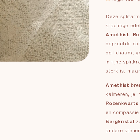
Deze splitarm
krachtige edel
Amethist
,
Ro
beproefde com
op lichaam, g
in fijne split
sterk is, maar
Amethist
bren
kalmeren, je in
Rozenkwarts
en compassie 
Bergkristal
zu
andere stenen