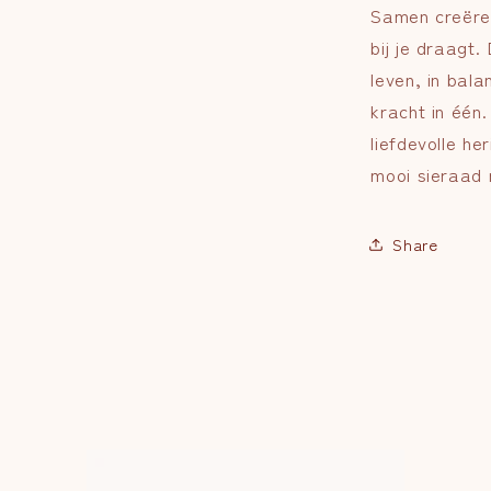
Samen creëren
bij je draagt
leven, in bala
kracht in één
liefdevolle he
mooi sieraad 
Share