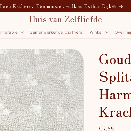
udio Verdandi Creative - Unique Handmade Ceramics
Huis van Zelfliefde
 Therapie
Samenwerkende partners
Winkel
Over mi
Goud
Spli
Harm
Krac
Normale
€7,95