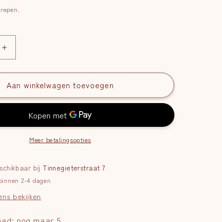
grepen.
Aantal
verhogen
voor
Gouden
Aan winkelwagen toevoegen
Driehoek
and
Splitarmband
|
,
Harmonie,
Liefde
Meer betalingsopties
en
Kracht
eschikbaar bij
Tinnegieterstraat 7
 binnen 2-4 dagen
ens bekijken
aad: nog maar 5