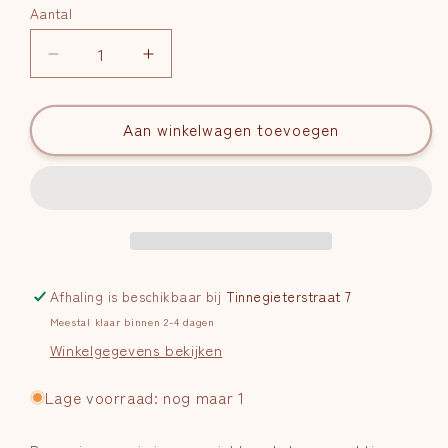
Aantal
Aantal
Aantal
Aantal
verlagen
verhogen
voor
voor
Kogelarmband
Aan winkelwagen toevoegen
Kogelarmband
Chakra
Chakra
|
|
4
4
mm
mm
Afhaling is beschikbaar bij
Tinnegieterstraat 7
Meestal klaar binnen 2-4 dagen
Winkelgegevens bekijken
Lage voorraad: nog maar 1