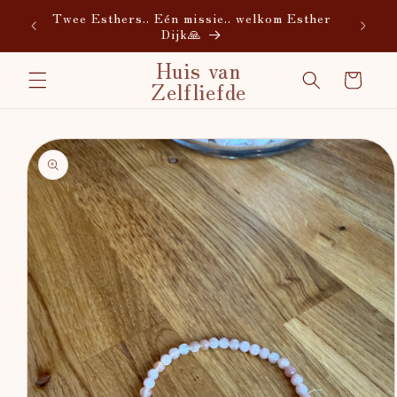
Meteen
Twee Esthers.. Eén missie.. welkom Esther
naar de
Dijk🙏
content
Huis van
Winkelwagen
Zelfliefde
Ga direct naar
productinformatie