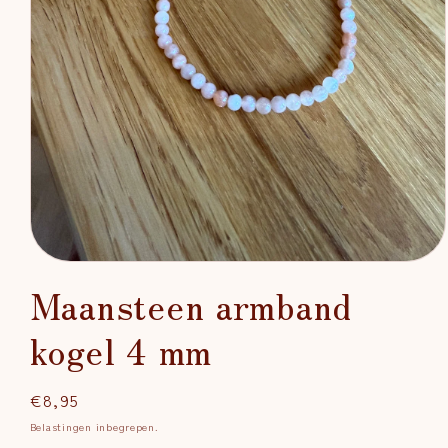
Media
1
Maansteen armband
openen
in
modaal
kogel 4 mm
Normale
€8,95
prijs
Belastingen inbegrepen.