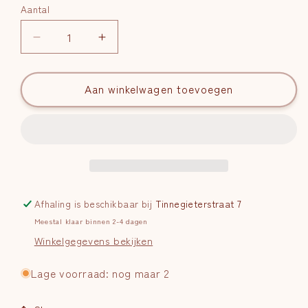
Aantal
Aantal
Aantal
Aantal
verlagen
verhogen
voor
voor
Maansteen
Aan winkelwagen toevoegen
Maansteen
armband
armband
kogel
kogel
4
4
mm
mm
Afhaling is beschikbaar bij
Tinnegieterstraat 7
Meestal klaar binnen 2-4 dagen
Winkelgegevens bekijken
Lage voorraad: nog maar 2