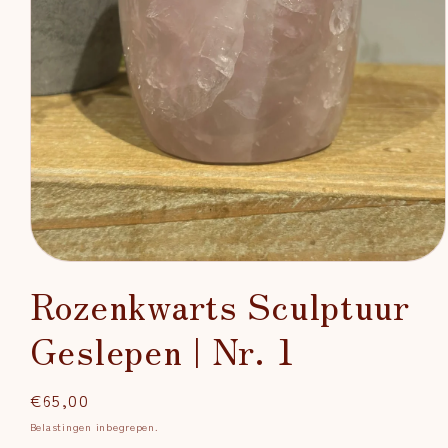
Media
1
Rozenkwarts Sculptuur
openen
in
modaal
Geslepen | Nr. 1
Normale
€65,00
prijs
Belastingen inbegrepen.