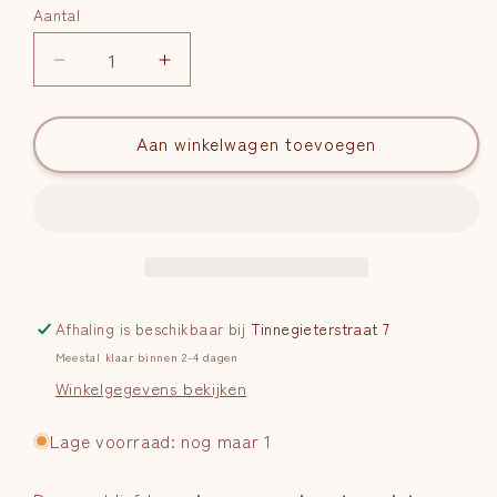
Aantal
Aantal
Aantal
Aantal
verlagen
verhogen
voor
voor
Rozenkwarts
Aan winkelwagen toevoegen
Rozenkwarts
Sculptuur
Sculptuur
Geslepen
Geslepen
|
|
Nr.
Nr.
1
1
Afhaling is beschikbaar bij
Tinnegieterstraat 7
Meestal klaar binnen 2-4 dagen
Winkelgegevens bekijken
Lage voorraad: nog maar 1