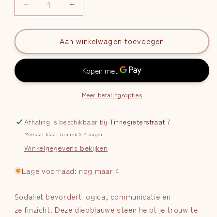
Aantal
Aantal
verlagen
verhogen
voor
voor
Sodaliet
Aan winkelwagen toevoegen
Sodaliet
Splitarmband
Splitarmband
Meer betalingsopties
Afhaling is beschikbaar bij
Tinnegieterstraat 7
Meestal klaar binnen 2-4 dagen
Winkelgegevens bekijken
Lage voorraad: nog maar 4
Sodaliet bevordert logica, communicatie en
zelfinzicht. Deze diepblauwe steen helpt je trouw te