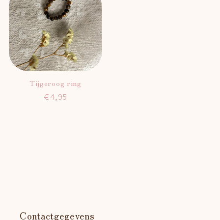
Tijgeroog ring
Normale
€4,95
prijs
Contactgegevens