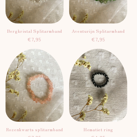
Bergkristal Splitarmband
Aventurijn Splitarmband
Normale
€7,95
Normale
€7,95
prijs
prijs
Rozenkwarts splitarmband
Hematiet ring