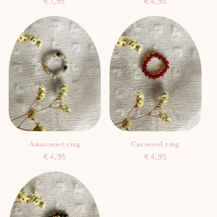
Normale
€7,95
Normale
€4,95
prijs
prijs
Amazoniet ring
Carneool ring
Normale
€4,95
Normale
€4,95
prijs
prijs