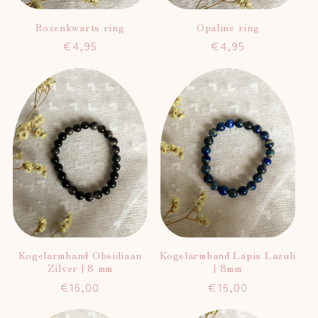
Rozenkwarts ring
Opaline ring
Normale
€4,95
Normale
€4,95
prijs
prijs
Kogelarmband Obsidiaan
Kogelarmband Lapis Lazuli
Zilver | 8 mm
| 8mm
Normale
€16,00
Normale
€16,00
prijs
prijs