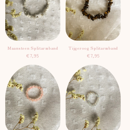
Maansteen Splitarmband
Tijgeroog Splitarmband
Normale
€7,95
Normale
€7,95
prijs
prijs